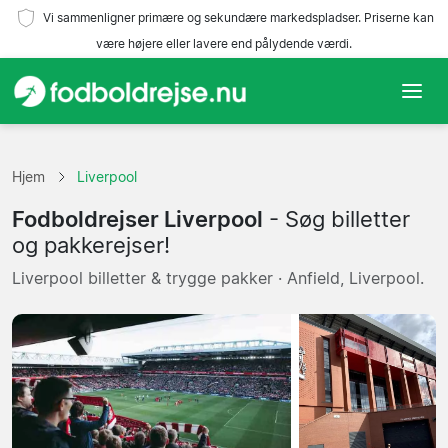
Vi sammenligner primære og sekundære markedspladser. Priserne kan
være højere eller lavere end pålydende værdi.
Hjem
Hjem
Liverpool
Hold
Fodboldrejser Liverpool
- Søg billetter
Ligaer
og pakkerejser!
Liverpool billetter & trygge pakker · Anfield, Liverpool.
Rejsebureauer