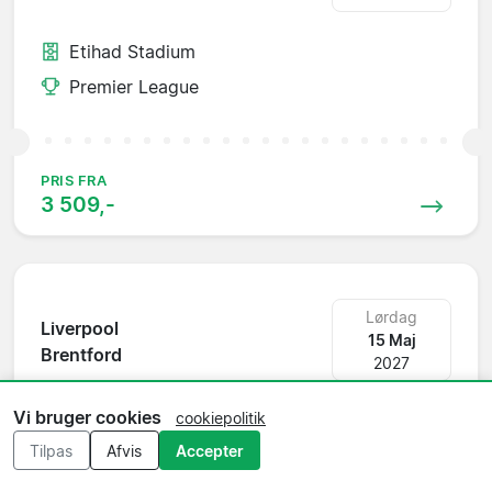
Etihad Stadium
Premier League
PRIS FRA
3 509,-
Lørdag
Liverpool
15 Maj
Brentford
2027
Vi bruger cookies
cookiepolitik
Anfield
Tilpas
Afvis
Accepter
Premier League