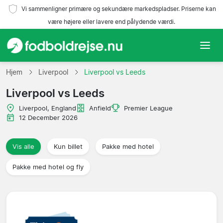
Vi sammenligner primære og sekundære markedspladser. Priserne kan
være højere eller lavere end pålydende værdi.
Hjem
Hjem
Liverpool
Liverpool vs Leeds
Liverpool vs Leeds
Hold
Liverpool, England
Anfield
Premier League
Ligaer
12 December 2026
Rejsebureauer
Vis alle
Kun billet
Pakke med hotel
Pakke med hotel og fly