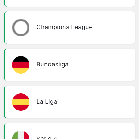
Champions League
Bundesliga
La Liga
Serie A