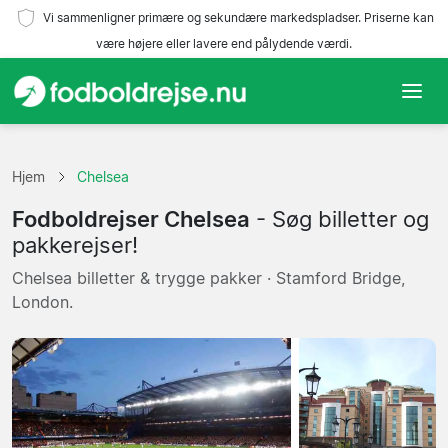
Vi sammenligner primære og sekundære markedspladser. Priserne kan
være højere eller lavere end pålydende værdi.
Hjem
Hjem
Chelsea
Hold
Fodboldrejser Chelsea
- Søg billetter og
Ligaer
pakkerejser!
Chelsea billetter & trygge pakker · Stamford Bridge,
Rejsebureauer
London.