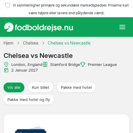
Vi sammenligner primære og sekundære markedspladser. Priserne kan
være højere eller lavere end pålydende værdi.
Hjem
Hjem
Chelsea
Chelsea vs Newcastle
Chelsea vs Newcastle
Hold
London, England
Stamford Bridge
Premier League
Ligaer
2 Januar 2027
Rejsebureauer
Vis alle
Kun billet
Pakke med hotel
Pakke med hotel og fly