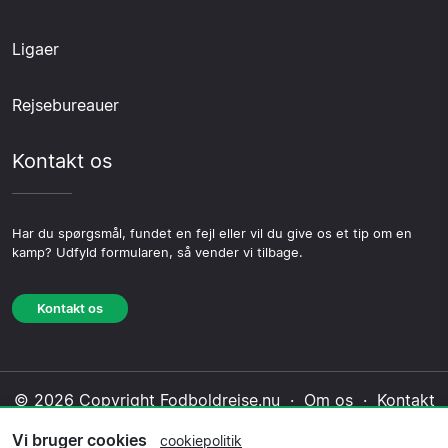
Ligaer
Rejsebureauer
Kontakt os
Har du spørgsmål, fundet en fejl eller vil du give os et tip om en
kamp? Udfyld formularen, så vender vi tilbage.
Kontakt os
© 2026 Copyright Fodboldrejse.nu ·
Om os
·
Kontakt
os
·
Privatlivspolitik
·
Cookiepolitik
·
Redaktionel
Vi bruger cookies
cookiepolitik
politik