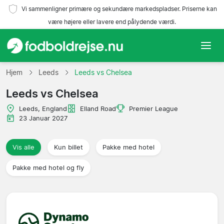
Vi sammenligner primære og sekundære markedspladser. Priserne kan
være højere eller lavere end pålydende værdi.
Hjem
Hjem
Leeds
Leeds vs Chelsea
Leeds vs Chelsea
Hold
Leeds, England
Elland Road
Premier League
Ligaer
23 Januar 2027
Rejsebureauer
Vis alle
Kun billet
Pakke med hotel
Pakke med hotel og fly