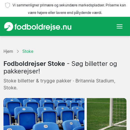
Vi sammenligner primære og sekundære markedspladser. Priserne kan
være højere eller lavere end pålydende værdi.
Hjem
Hjem
Stoke
Hold
Fodboldrejser Stoke
- Søg billetter og
Ligaer
pakkerejser!
Stoke billetter & trygge pakker · Britannia Stadium,
Rejsebureauer
Stoke.