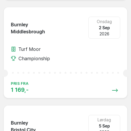
Onsdag
Burnley
2 Sep
Middlesbrough
2026
Turf Moor
Championship
PRIS FRA
1 169,-
Lørdag
Burnley
5 Sep
Bristol City