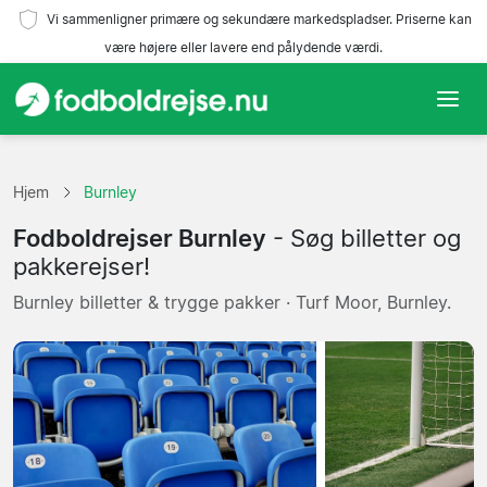
Vi sammenligner primære og sekundære markedspladser. Priserne kan
være højere eller lavere end pålydende værdi.
Hjem
Hjem
Burnley
Hold
Fodboldrejser Burnley
- Søg billetter og
Ligaer
pakkerejser!
Burnley billetter & trygge pakker · Turf Moor, Burnley.
Rejsebureauer