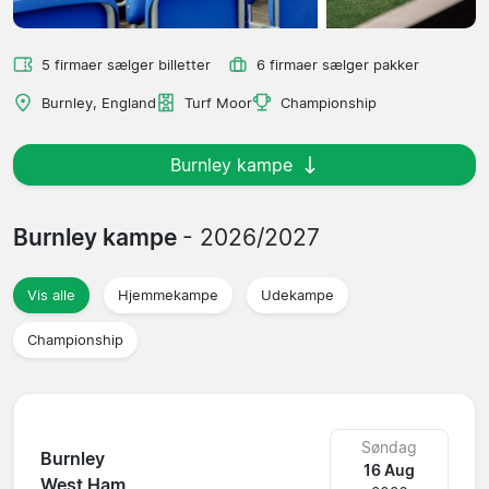
5 firmaer sælger billetter
6 firmaer sælger pakker
Burnley, England
Turf Moor
Championship
Burnley kampe
Burnley kampe
- 2026/2027
Vis alle
Hjemmekampe
Udekampe
Championship
Søndag
Burnley
16 Aug
West Ham