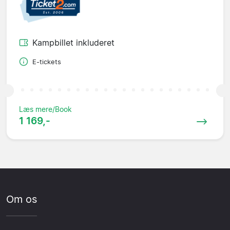
Kampbillet inkluderet
E-tickets
Læs mere/Book
1 169,-
Om os