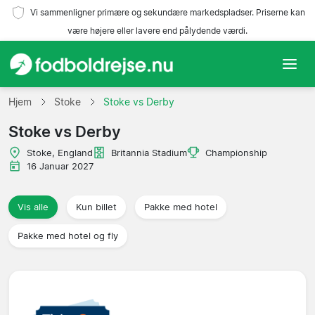
Vi sammenligner primære og sekundære markedspladser. Priserne kan
være højere eller lavere end pålydende værdi.
Hjem
Hjem
Stoke
Stoke vs Derby
Stoke vs Derby
Hold
Stoke, England
Britannia Stadium
Championship
Ligaer
16 Januar 2027
Rejsebureauer
Vis alle
Kun billet
Pakke med hotel
Pakke med hotel og fly