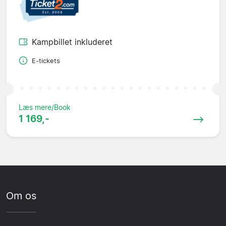
Kampbillet inkluderet
E-tickets
Læs mere/Book
1 169,-
Om os