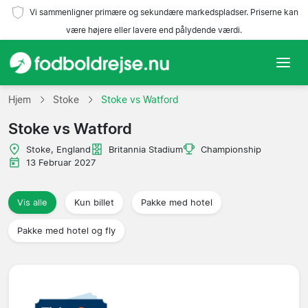
Vi sammenligner primære og sekundære markedspladser. Priserne kan
være højere eller lavere end pålydende værdi.
Hjem
Hjem
Stoke
Stoke vs Watford
Stoke vs Watford
Hold
Stoke, England
Britannia Stadium
Championship
Ligaer
13 Februar 2027
Rejsebureauer
Vis alle
Kun billet
Pakke med hotel
Pakke med hotel og fly