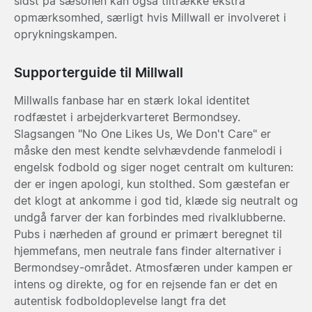
sidst på sæsonen kan også tiltrække ekstra
opmærksomhed, særligt hvis Millwall er involveret i
oprykningskampen.
Supporterguide til Millwall
Millwalls fanbase har en stærk lokal identitet
rodfæstet i arbejderkvarteret Bermondsey.
Slagsangen "No One Likes Us, We Don't Care" er
måske den mest kendte selvhævdende fanmelodi i
engelsk fodbold og siger noget centralt om kulturen:
der er ingen apologi, kun stolthed. Som gæstefan er
det klogt at ankomme i god tid, klæde sig neutralt og
undgå farver der kan forbindes med rivalklubberne.
Pubs i nærheden af ground er primært beregnet til
hjemmefans, men neutrale fans finder alternativer i
Bermondsey-området. Atmosfæren under kampen er
intens og direkte, og for en rejsende fan er det en
autentisk fodboldoplevelse langt fra det