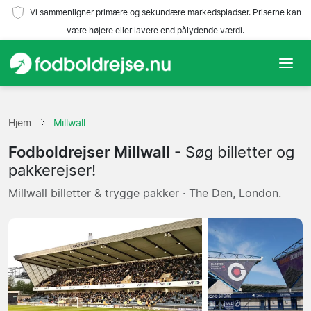
Vi sammenligner primære og sekundære markedspladser. Priserne kan
være højere eller lavere end pålydende værdi.
Hjem
Hjem
Millwall
Hold
Fodboldrejser Millwall
- Søg billetter og
Ligaer
pakkerejser!
Millwall billetter & trygge pakker · The Den, London.
Rejsebureauer