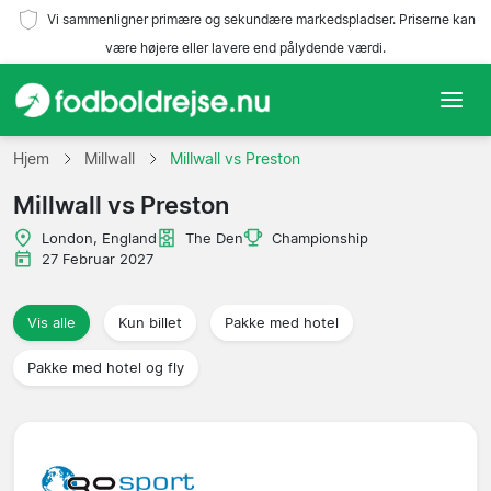
Vi sammenligner primære og sekundære markedspladser. Priserne kan
være højere eller lavere end pålydende værdi.
Hjem
Hjem
Millwall
Millwall vs Preston
Millwall vs Preston
Hold
London, England
The Den
Championship
Ligaer
27 Februar 2027
Rejsebureauer
Vis alle
Kun billet
Pakke med hotel
Pakke med hotel og fly