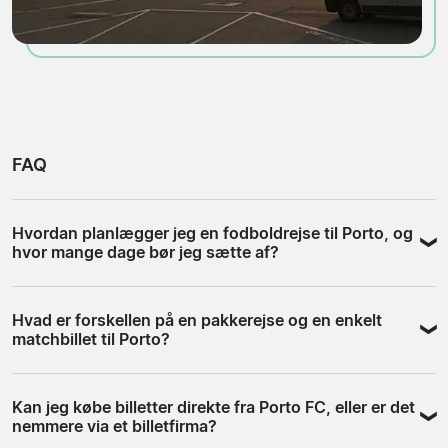
FAQ
Hvordan planlægger jeg en fodboldrejse til Porto, og
hvor mange dage bør jeg sætte af?
Tre nætter er et naturligt udgangspunkt: det giver tid til
Hvad er forskellen på en pakkerejse og en enkelt
kampen og et par dage til at opleve byen. Porto er
matchbillet til Porto?
kompakt og nem at navigere, og mange af
seværdighederne ligger tæt på hinanden. Flyver du fra
En enkelt matchbillet giver dig adgang til kampen, mens
Danmark, er flytiden cirka 3,5 timer. Metroen fra
Kan jeg købe billetter direkte fra Porto FC, eller er det
fly og hotel ordnes separat. En pakkerejse samler typisk
lufthavnen kører på samme linje som til stadion, så
nemmere via et billetfirma?
billet, hotel og fly i én booking og giver et klart overblik
logistikken er enkel. Book fodboldrejsen til Porto, så