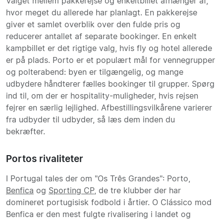
Valget mellem pakkerejse og enkeltbillet afhænger af,
hvor meget du allerede har planlagt. En pakkerejse
giver et samlet overblik over den fulde pris og
reducerer antallet af separate bookinger. En enkelt
kampbillet er det rigtige valg, hvis fly og hotel allerede
er på plads. Porto er et populært mål for vennegrupper
og polterabend: byen er tilgængelig, og mange
udbydere håndterer fælles bookinger til grupper. Spørg
ind til, om der er hospitality-muligheder, hvis rejsen
fejrer en særlig lejlighed. Afbestillingsvilkårene varierer
fra udbyder til udbyder, så læs dem inden du
bekræfter.
Portos rivaliteter
I Portugal tales der om "Os Três Grandes": Porto,
Benfica
og
Sporting CP
, de tre klubber der har
domineret portugisisk fodbold i årtier. O Clássico mod
Benfica er den mest fulgte rivalisering i landet og