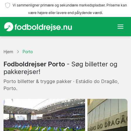
Vi sammenligner primære og sekundære markedspladser. Priserne kan
være højere eller lavere end pålydende værdi.
Hjem
Hjem
Porto
Hold
Fodboldrejser Porto
- Søg billetter og
Ligaer
pakkerejser!
Porto billetter & trygge pakker · Estádio do Dragão,
Rejsebureauer
Porto.