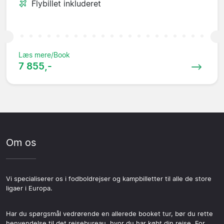
Flybillet inkluderet
Læs mere/Book
7 855,-
Om os
Vi specialiserer os i fodboldrejser og kampbilletter til alle de store
ligaer i Europa.
Har du spørgsmål vedrørende en allerede booket tur, bør du rette
henvendelse til det rejsebureau, hvor du har købt din rejse. For