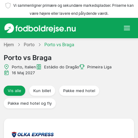
Vi sammenligner primære og sekundære markedspladser. Priserne kan
være højere eller lavere end pålydende værdi.
Hjem
Hjem
Porto
Porto vs Braga
Porto vs Braga
Hold
Porto, Italien
Estádio do Dragão
Primeira Liga
Ligaer
16 Maj 2027
Rejsebureauer
Vis alle
Kun billet
Pakke med hotel
Pakke med hotel og fly