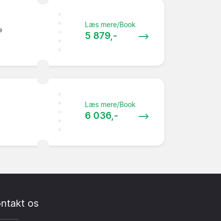
Læs mere/Book
e
5 879,-
Læs mere/Book
6 036,-
ntakt os