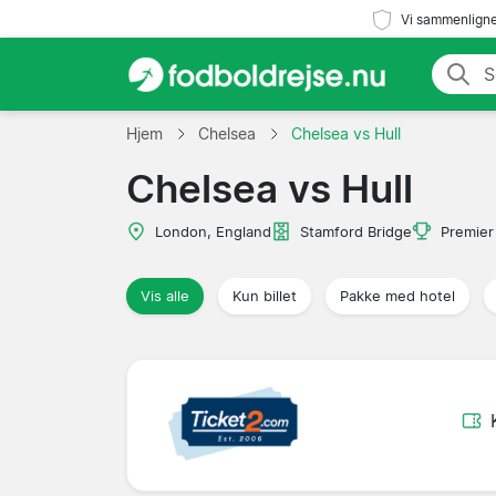
Vi sammenligne
Hjem
Chelsea
Chelsea vs Hull
Chelsea vs Hull
London, England
Stamford Bridge
Premier
Vis alle
Kun billet
Pakke med hotel