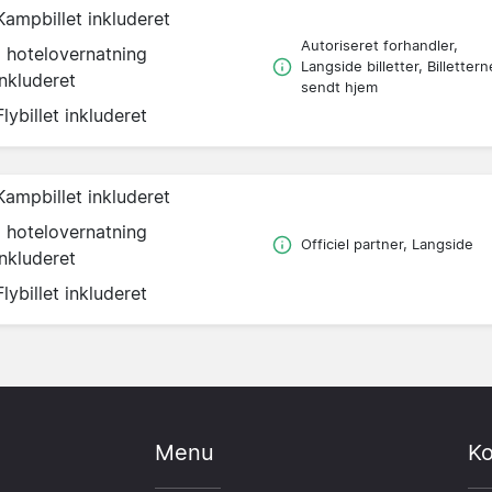
Kampbillet inkluderet
Autoriseret forhandler,
1 hotelovernatning
Langside billetter, Billettern
inkluderet
sendt hjem
Flybillet inkluderet
Kampbillet inkluderet
1 hotelovernatning
Officiel partner, Langside
inkluderet
Flybillet inkluderet
Menu
Ko