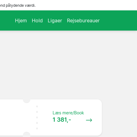
end pålydende værdi.
Hjem
Hold
Ligaer
Rejsebureauer
Læs mere/Book
1 381,-