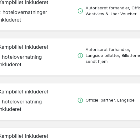
Kampbillet inkluderet
Autoriseret forhandler, Offic
2 hotelovernatninger
Westview & Uber Voucher
inkluderet
Kampbillet inkluderet
Autoriseret forhandler,
Langside billetter, Billettern
1 hotelovernatning
sendt hjem
inkluderet
Kampbillet inkluderet
Officiel partner, Langside
1 hotelovernatning
inkluderet
Kampbillet inkluderet