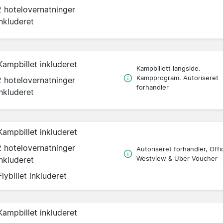
2 hotelovernatninger
inkluderet
Kampbillet inkluderet
Kampbillett langside.
Kampprogram. Autoriseret
2 hotelovernatninger
forhandler
inkluderet
Kampbillet inkluderet
2 hotelovernatninger
Autoriseret forhandler, Offic
inkluderet
Westview & Uber Voucher
Flybillet inkluderet
Kampbillet inkluderet