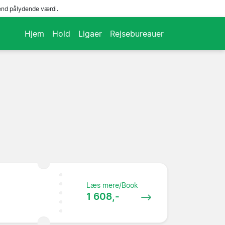
end pålydende værdi.
Hjem
Hold
Ligaer
Rejsebureauer
Læs mere/Book
1 608,-