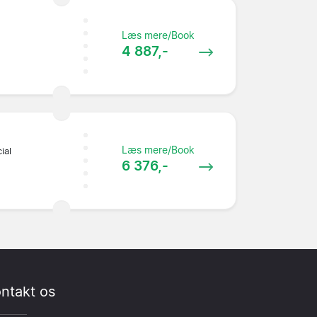
Læs mere/Book
4 887,-
Læs mere/Book
ial
6 376,-
ntakt os