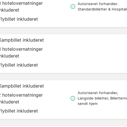
3 hotelovernatninger
Autoriseret forhandler.
inkluderet
Standardbilletter & Hospitali
Flybillet inkluderet
Kampbillet inkluderet
3 hotelovernatninger
inkluderet
Flybillet inkluderet
Kampbillet inkluderet
Autoriseret forhandler,
2 hotelovernatninger
Langside billetter, Billettern
inkluderet
sendt hjem
Flybillet inkluderet