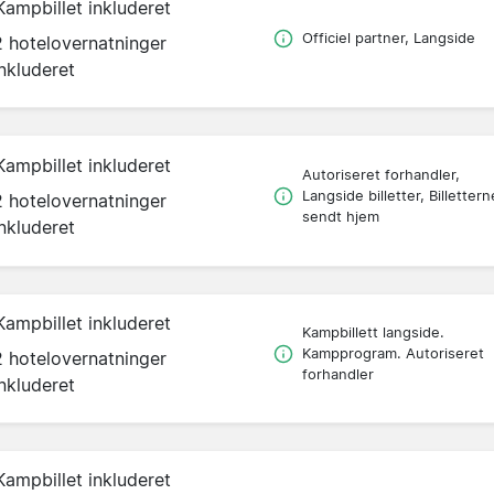
Kampbillet inkluderet
Officiel partner, Langside
2 hotelovernatninger
inkluderet
Kampbillet inkluderet
Autoriseret forhandler,
Langside billetter, Billettern
2 hotelovernatninger
sendt hjem
inkluderet
Kampbillet inkluderet
Kampbillett langside.
Kampprogram. Autoriseret
2 hotelovernatninger
forhandler
inkluderet
Kampbillet inkluderet