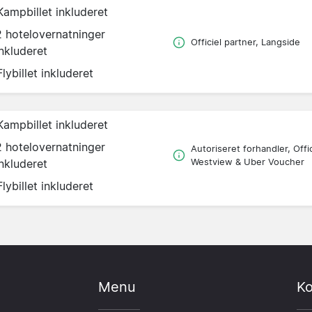
Kampbillet inkluderet
2 hotelovernatninger
Officiel partner, Langside
inkluderet
Flybillet inkluderet
Kampbillet inkluderet
2 hotelovernatninger
Autoriseret forhandler, Offic
inkluderet
Westview & Uber Voucher
Flybillet inkluderet
Menu
Ko