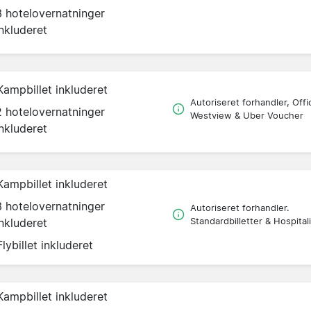
3 hotelovernatninger
inkluderet
Kampbillet inkluderet
Autoriseret forhandler, Offic
2 hotelovernatninger
Westview & Uber Voucher
inkluderet
Kampbillet inkluderet
3 hotelovernatninger
Autoriseret forhandler.
inkluderet
Standardbilletter & Hospitali
Flybillet inkluderet
Kampbillet inkluderet