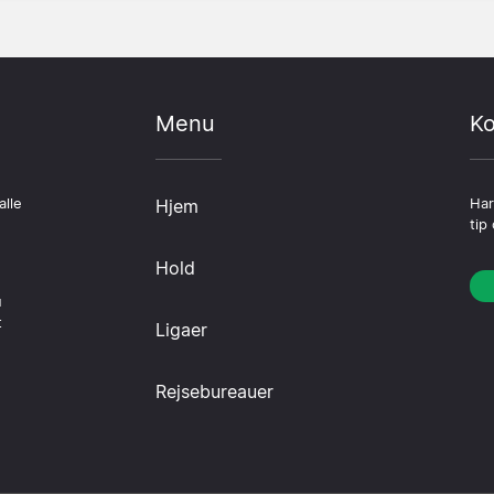
Menu
Ko
alle
Hjem
Har
tip
Hold
u
t
Ligaer
Rejsebureauer