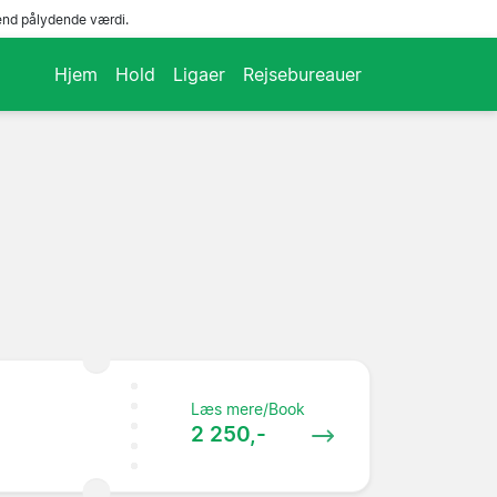
end pålydende værdi.
Hjem
Hold
Ligaer
Rejsebureauer
Læs mere/Book
2 250,-