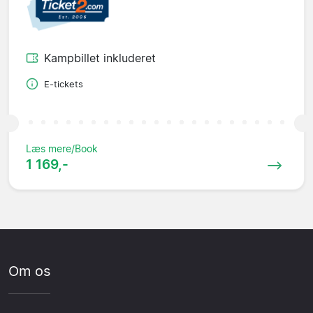
Kampbillet inkluderet
E-tickets
Læs mere/Book
1 169,-
Om os