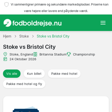
Vi sammenligner primære og sekundære markedspladser. Priserne kan
være højere eller lavere end pålydende værdi.
Hjem
Hjem
Stoke
Stoke vs Bristol City
Stoke vs Bristol City
Hold
Stoke, England
Britannia Stadium
Championship
Ligaer
24 Oktober 2026
Rejsebureauer
Vis alle
Kun billet
Pakke med hotel
Pakke med hotel og fly