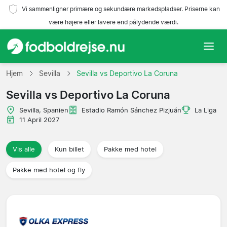
Vi sammenligner primære og sekundære markedspladser. Priserne kan
være højere eller lavere end pålydende værdi.
Hjem
Hjem
Sevilla
Sevilla vs Deportivo La Coruna
Sevilla vs Deportivo La Coruna
Hold
Sevilla, Spanien
Estadio Ramón Sánchez Pizjuán
La Liga
Ligaer
11 April 2027
Rejsebureauer
Vis alle
Kun billet
Pakke med hotel
Pakke med hotel og fly