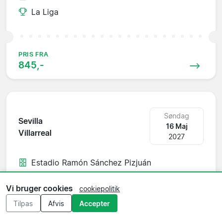
La Liga
PRIS FRA
845,-
Søndag
Sevilla
16 Maj
Villarreal
2027
Estadio Ramón Sánchez Pizjuán
La Liga
Vi bruger cookies
cookiepolitik
Tilpas
Afvis
Accepter
PRIS FRA