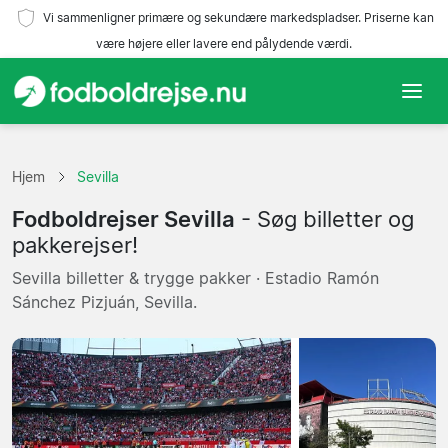
Vi sammenligner primære og sekundære markedspladser. Priserne kan
være højere eller lavere end pålydende værdi.
Hjem
Hjem
Sevilla
Hold
Fodboldrejser Sevilla
- Søg billetter og
Ligaer
pakkerejser!
Sevilla billetter & trygge pakker · Estadio Ramón
Rejsebureauer
Sánchez Pizjuán, Sevilla.