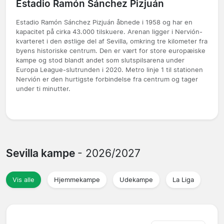
Estadio Ramón Sánchez Pizjuán
Estadio Ramón Sánchez Pizjuán åbnede i 1958 og har en
kapacitet på cirka 43.000 tilskuere. Arenan ligger i Nervión-
kvarteret i den østlige del af Sevilla, omkring tre kilometer fra
byens historiske centrum. Den er vært for store europæiske
kampe og stod blandt andet som slutspilsarena under
Europa League-slutrunden i 2020. Metro linje 1 til stationen
Nervión er den hurtigste forbindelse fra centrum og tager
under ti minutter.
Sevilla kampe
- 2026/2027
Vis alle
Hjemmekampe
Udekampe
La Liga