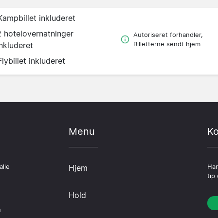
Kampbillet inkluderet
2 hotelovernatninger
Autoriseret forhandler,
inkluderet
Billetterne sendt hjem
Flybillet inkluderet
Menu
Ko
alle
Hjem
Har
tip
Hold
u