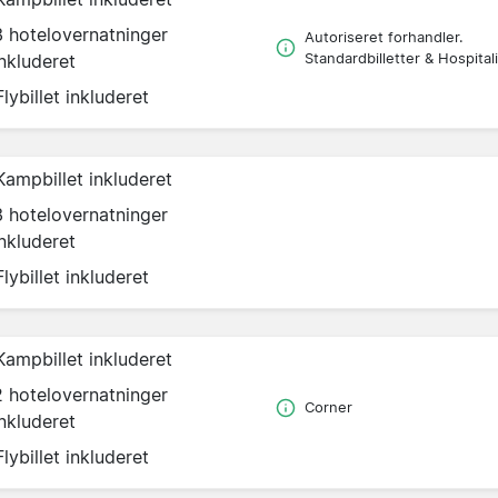
3 hotelovernatninger
Autoriseret forhandler.
inkluderet
Standardbilletter & Hospitali
Flybillet inkluderet
Kampbillet inkluderet
3 hotelovernatninger
inkluderet
Flybillet inkluderet
Kampbillet inkluderet
2 hotelovernatninger
Corner
inkluderet
Flybillet inkluderet