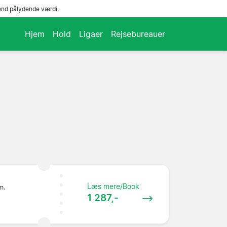
end pålydende værdi.
Hjem
Hold
Ligaer
Rejsebureauer
Læs mere/Book
m.
1 287,-