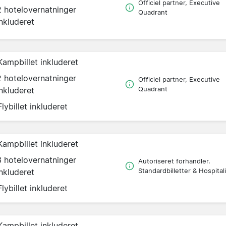
Officiel partner, Executive
2 hotelovernatninger
Quadrant
inkluderet
Kampbillet inkluderet
2 hotelovernatninger
Officiel partner, Executive
inkluderet
Quadrant
Flybillet inkluderet
Kampbillet inkluderet
3 hotelovernatninger
Autoriseret forhandler.
inkluderet
Standardbilletter & Hospitali
Flybillet inkluderet
Kampbillet inkluderet