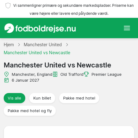
Vi sammenligner primære og sekundære markedspladser. Priserne kan
være højere eller lavere end pålydende værdi.
Hjem
Hjem
Manchester United
Manchester United vs Newcastle
Hold
Manchester United vs Newcastle
Ligaer
Manchester, England
Old Trafford
Premier League
6 Januar 2027
Rejsebureauer
Vis alle
Kun billet
Pakke med hotel
Pakke med hotel og fly