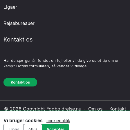
Ligaer
Rejsebureauer
Kontakt os
Har du spørgsmål, fundet en fejl eller vil du give os et tip om en
kamp? Udfyld formularen, så vender vi tilbage.
Kontakt os
© 2026 Copyright Fodboldrejse.nu ·
Om os
·
Kontakt
os
·
Privatlivspolitik
·
Cookiepolitik
·
Redaktionel
Vi bruger cookies
cookiepolitik
politik
Tilpas
Afvis
Accepter