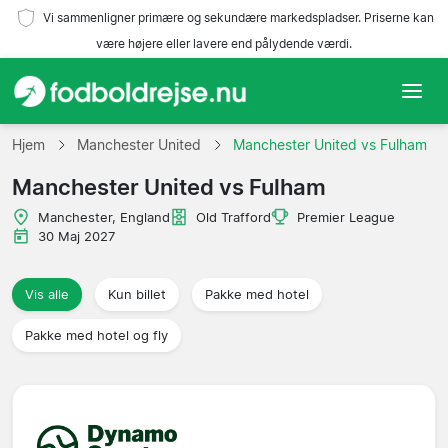
Vi sammenligner primære og sekundære markedspladser. Priserne kan
være højere eller lavere end pålydende værdi.
Hjem
Hjem
Manchester United
Manchester United vs Fulham
Manchester United vs Fulham
Hold
Manchester, England
Old Trafford
Premier League
Ligaer
30 Maj 2027
Rejsebureauer
Vis alle
Kun billet
Pakke med hotel
Pakke med hotel og fly