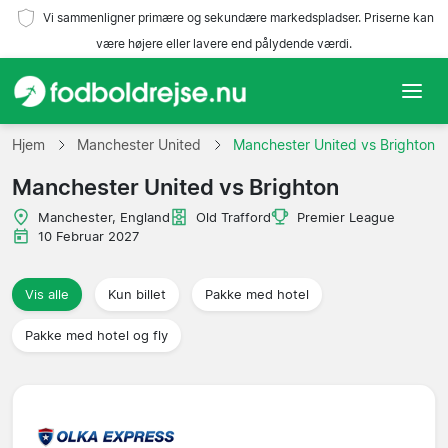
Vi sammenligner primære og sekundære markedspladser. Priserne kan
være højere eller lavere end pålydende værdi.
Hjem
Hjem
Manchester United
Manchester United vs Brighton
Manchester United vs Brighton
Hold
Manchester, England
Old Trafford
Premier League
Ligaer
10 Februar 2027
Rejsebureauer
Vis alle
Kun billet
Pakke med hotel
Pakke med hotel og fly