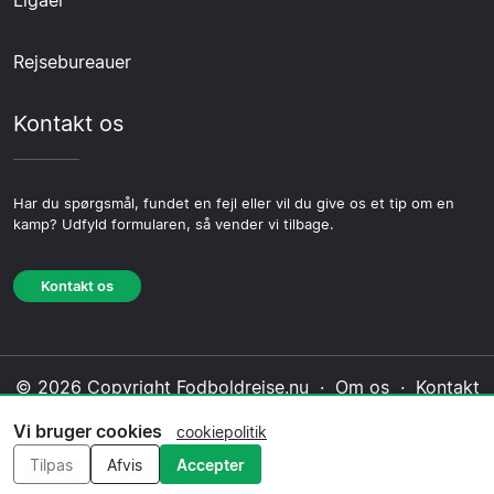
Rejsebureauer
Kontakt os
Har du spørgsmål, fundet en fejl eller vil du give os et tip om en
kamp? Udfyld formularen, så vender vi tilbage.
Kontakt os
© 2026 Copyright Fodboldrejse.nu ·
Om os
·
Kontakt
os
·
Privatlivspolitik
·
Cookiepolitik
·
Redaktionel
Vi bruger cookies
cookiepolitik
politik
Tilpas
Afvis
Accepter