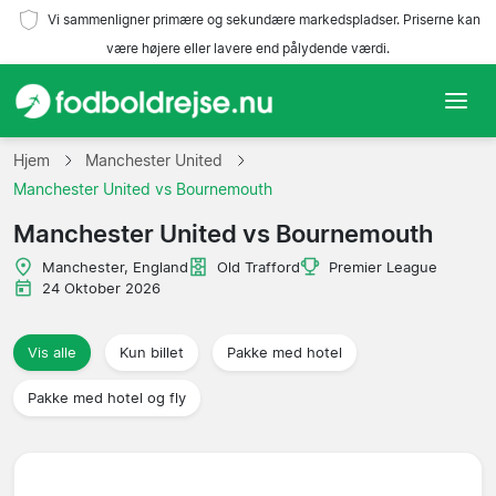
Vi sammenligner primære og sekundære markedspladser. Priserne kan
være højere eller lavere end pålydende værdi.
Hjem
Hjem
Manchester United
Manchester United vs Bournemouth
Hold
Manchester United vs Bournemouth
Ligaer
Manchester, England
Old Trafford
Premier League
24 Oktober 2026
Rejsebureauer
Vis alle
Kun billet
Pakke med hotel
Pakke med hotel og fly