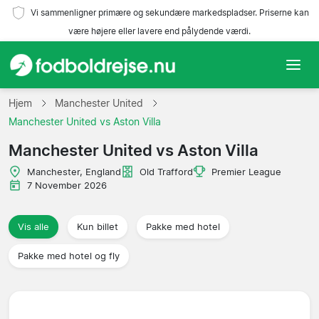
Vi sammenligner primære og sekundære markedspladser. Priserne kan
være højere eller lavere end pålydende værdi.
Hjem
Hjem
Manchester United
Manchester United vs Aston Villa
Hold
Manchester United vs Aston Villa
Ligaer
Manchester, England
Old Trafford
Premier League
7 November 2026
Rejsebureauer
Vis alle
Kun billet
Pakke med hotel
Pakke med hotel og fly