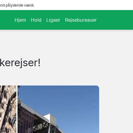
end pålydende værdi.
Hjem
Hold
Ligaer
Rejsebureauer
kerejser!