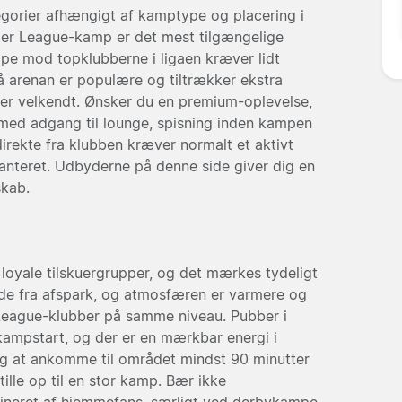
ategorier afhængigt af kamptype og placering i
mier League-kamp er det mest tilgængelige
pe mod topklubberne i ligaen kræver lidt
 arenan er populære og tiltrækker ekstra
r velkendt. Ønsker du en premium-oplevelse,
 med adgang til lounge, spisning inden kampen
irekte fra klubben kræver normalt et aktivt
anteret. Udbyderne på denne side giver dig en
skab.
 loyale tilskuergrupper, og det mærkes tydeligt
e fra afspark, og atmosfæren er varmere og
League-klubber på samme niveau. Pubber i
kampstart, og der er en mærkbar energi i
nlæg at ankomme til området mindst 90 minutter
tille op til en stor kamp. Bær ikke
mineret af hjemmefans, særligt ved derbykampe.