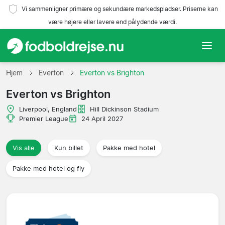
Vi sammenligner primære og sekundære markedspladser. Priserne kan
være højere eller lavere end pålydende værdi.
Hjem
Hjem
Everton
Everton vs Brighton
Everton vs Brighton
Hold
Liverpool, England
Hill Dickinson Stadium
Ligaer
Premier League
24 April 2027
Rejsebureauer
Vis alle
Kun billet
Pakke med hotel
Pakke med hotel og fly