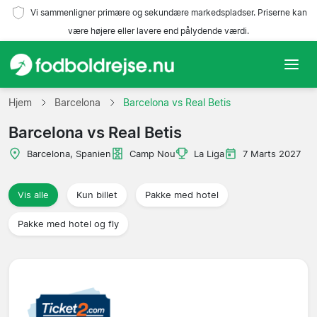
Vi sammenligner primære og sekundære markedspladser. Priserne kan
være højere eller lavere end pålydende værdi.
Hjem
Hjem
Barcelona
Barcelona vs Real Betis
Barcelona vs Real Betis
Hold
Barcelona, Spanien
Camp Nou
La Liga
7 Marts 2027
Ligaer
Vis alle
Kun billet
Pakke med hotel
Rejsebureauer
Pakke med hotel og fly