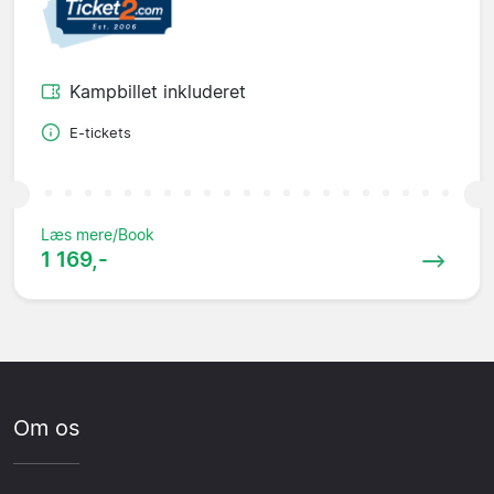
Kampbillet inkluderet
E-tickets
Læs mere/Book
1 169,-
Om os