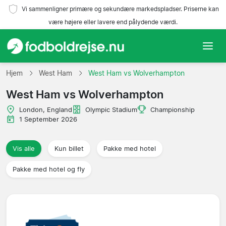
Vi sammenligner primære og sekundære markedspladser. Priserne kan
være højere eller lavere end pålydende værdi.
Hjem
Hjem
West Ham
West Ham vs Wolverhampton
West Ham vs Wolverhampton
Hold
London, England
Olympic Stadium
Championship
Ligaer
1 September 2026
Rejsebureauer
Vis alle
Kun billet
Pakke med hotel
Pakke med hotel og fly