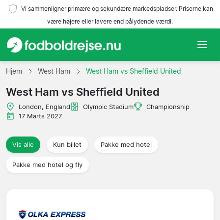
Vi sammenligner primære og sekundære markedspladser. Priserne kan
være højere eller lavere end pålydende værdi.
Hjem
Hjem
West Ham
West Ham vs Sheffield United
West Ham vs Sheffield United
Hold
London, England
Olympic Stadium
Championship
Ligaer
17 Marts 2027
Rejsebureauer
Vis alle
Kun billet
Pakke med hotel
Pakke med hotel og fly