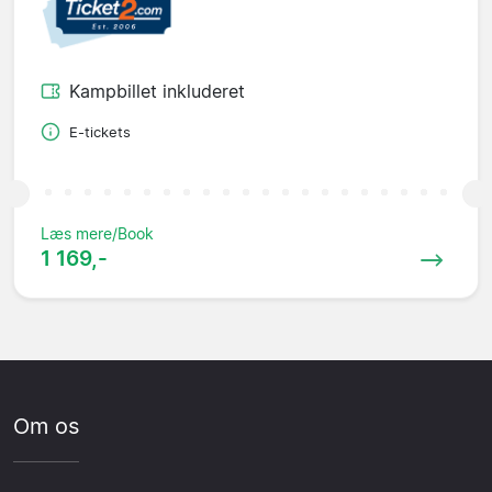
Kampbillet inkluderet
E-tickets
Læs mere/Book
1 169,-
Om os