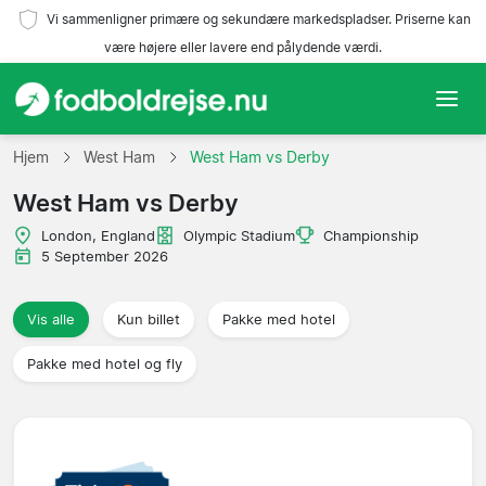
Vi sammenligner primære og sekundære markedspladser. Priserne kan
være højere eller lavere end pålydende værdi.
Hjem
Hjem
West Ham
West Ham vs Derby
West Ham vs Derby
Hold
London, England
Olympic Stadium
Championship
Ligaer
5 September 2026
Rejsebureauer
Vis alle
Kun billet
Pakke med hotel
Pakke med hotel og fly