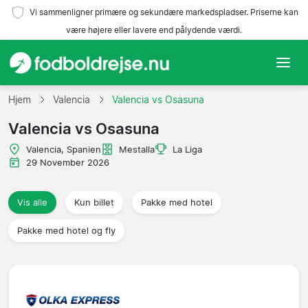
Vi sammenligner primære og sekundære markedspladser. Priserne kan
være højere eller lavere end pålydende værdi.
Hjem
Hjem
Valencia
Valencia vs Osasuna
Valencia vs Osasuna
Hold
Valencia, Spanien
Mestalla
La Liga
Ligaer
29 November 2026
Rejsebureauer
Vis alle
Kun billet
Pakke med hotel
Pakke med hotel og fly