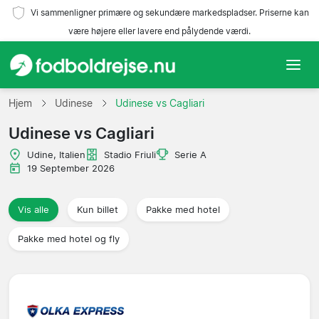
Vi sammenligner primære og sekundære markedspladser. Priserne kan
være højere eller lavere end pålydende værdi.
Hjem
Hjem
Udinese
Udinese vs Cagliari
Udinese vs Cagliari
Hold
Udine, Italien
Stadio Friuli
Serie A
Ligaer
19 September 2026
Rejsebureauer
Vis alle
Kun billet
Pakke med hotel
Pakke med hotel og fly