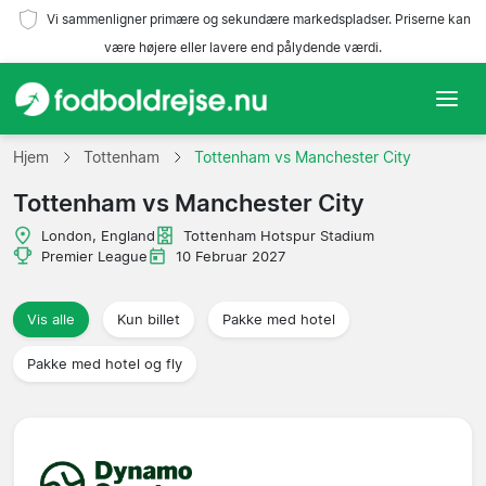
Vi sammenligner primære og sekundære markedspladser. Priserne kan
være højere eller lavere end pålydende værdi.
Hjem
Hjem
Tottenham
Tottenham vs Manchester City
Tottenham vs Manchester City
Hold
London, England
Tottenham Hotspur Stadium
Ligaer
Premier League
10 Februar 2027
Rejsebureauer
Vis alle
Kun billet
Pakke med hotel
Pakke med hotel og fly