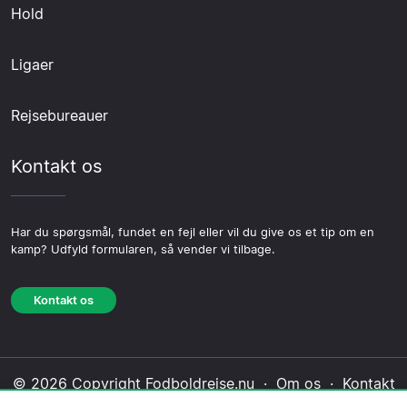
Hold
Ligaer
Rejsebureauer
Kontakt os
Har du spørgsmål, fundet en fejl eller vil du give os et tip om en
kamp? Udfyld formularen, så vender vi tilbage.
Kontakt os
© 2026 Copyright Fodboldrejse.nu ·
Om os
·
Kontakt
os
·
Privatlivspolitik
·
Cookiepolitik
·
Redaktionel