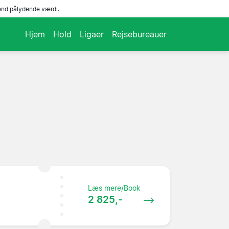
end pålydende værdi.
Hjem
Hold
Ligaer
Rejsebureauer
Læs mere/Book
2 825,-