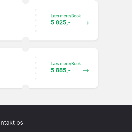
Læs mere/Book
5 825,-
Læs mere/Book
5 885,-
ntakt os