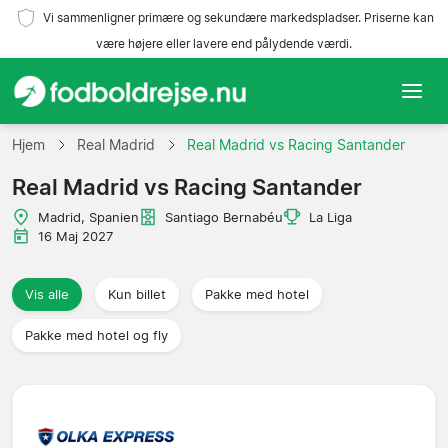
Vi sammenligner primære og sekundære markedspladser. Priserne kan
være højere eller lavere end pålydende værdi.
Hjem
Hjem
Real Madrid
Real Madrid vs Racing Santander
Real Madrid vs Racing Santander
Hold
Madrid, Spanien
Santiago Bernabéu
La Liga
Ligaer
16 Maj 2027
Rejsebureauer
Vis alle
Kun billet
Pakke med hotel
Pakke med hotel og fly