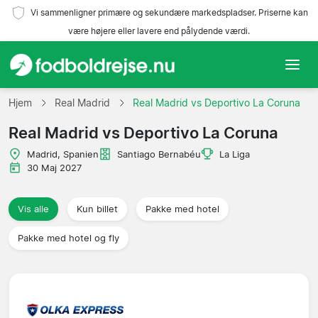
Vi sammenligner primære og sekundære markedspladser. Priserne kan
være højere eller lavere end pålydende værdi.
Hjem
Hjem
Real Madrid
Real Madrid vs Deportivo La Coruna
Real Madrid vs Deportivo La Coruna
Hold
Madrid, Spanien
Santiago Bernabéu
La Liga
Ligaer
30 Maj 2027
Rejsebureauer
Vis alle
Kun billet
Pakke med hotel
Pakke med hotel og fly