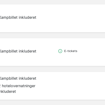
Kampbillet inkluderet
Kampbillet inkluderet
E-tickets
Kampbillet inkluderet
2 hotelovernatninger
inkluderet