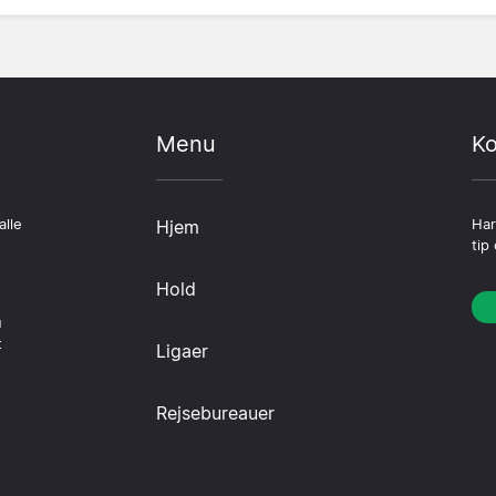
Menu
Ko
alle
Hjem
Har
tip
Hold
u
t
Ligaer
Rejsebureauer