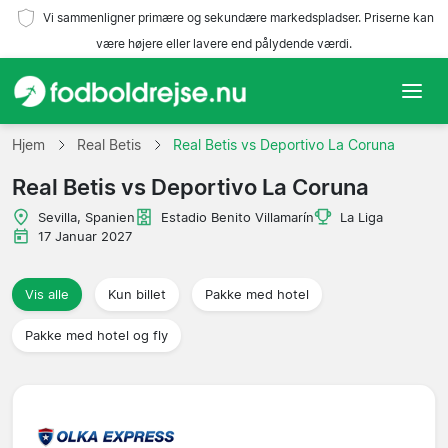
Vi sammenligner primære og sekundære markedspladser. Priserne kan
være højere eller lavere end pålydende værdi.
Hjem
Hjem
Real Betis
Real Betis vs Deportivo La Coruna
Real Betis vs Deportivo La Coruna
Hold
Sevilla, Spanien
Estadio Benito Villamarín
La Liga
Ligaer
17 Januar 2027
Rejsebureauer
Vis alle
Kun billet
Pakke med hotel
Pakke med hotel og fly