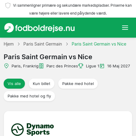
Vi sammenligner primære og sekundære markedspladser. Priserne kan
være højere eller lavere end pålydende værdi.
Hjem
Hjem
Paris Saint Germain
Paris Saint Germain vs Nice
Paris Saint Germain vs Nice
Hold
Paris, Frankrig
Parc des Princes
Ligue 1
16 Maj 2027
Ligaer
Vis alle
Kun billet
Pakke med hotel
Rejsebureauer
Pakke med hotel og fly