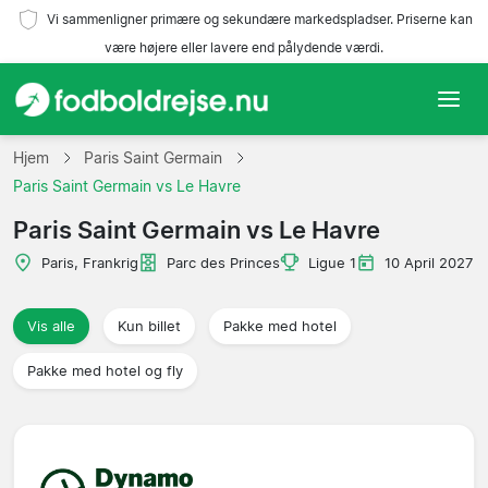
Vi sammenligner primære og sekundære markedspladser. Priserne kan
være højere eller lavere end pålydende værdi.
Hjem
Hjem
Paris Saint Germain
Paris Saint Germain vs Le Havre
Hold
Paris Saint Germain vs Le Havre
Ligaer
Paris, Frankrig
Parc des Princes
Ligue 1
10 April 2027
Rejsebureauer
Vis alle
Kun billet
Pakke med hotel
Pakke med hotel og fly