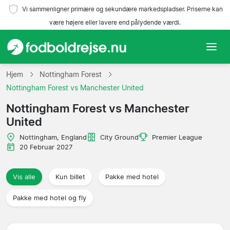
Vi sammenligner primære og sekundære markedspladser. Priserne kan
være højere eller lavere end pålydende værdi.
Hjem
Hjem
Nottingham Forest
Nottingham Forest vs Manchester United
Hold
Nottingham Forest vs Manchester
United
Ligaer
Nottingham, England
City Ground
Premier League
Rejsebureauer
20 Februar 2027
Vis alle
Kun billet
Pakke med hotel
Pakke med hotel og fly