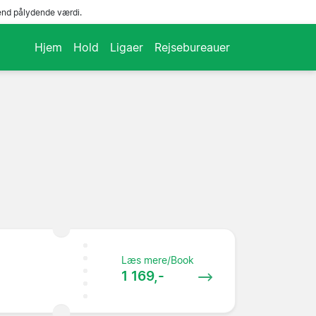
end pålydende værdi.
Hjem
Hold
Ligaer
Rejsebureauer
Læs mere/Book
1 169,-