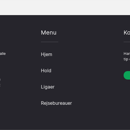
Menu
Ko
alle
Hjem
Har
tip
Hold
u
t
Ligaer
Rejsebureauer