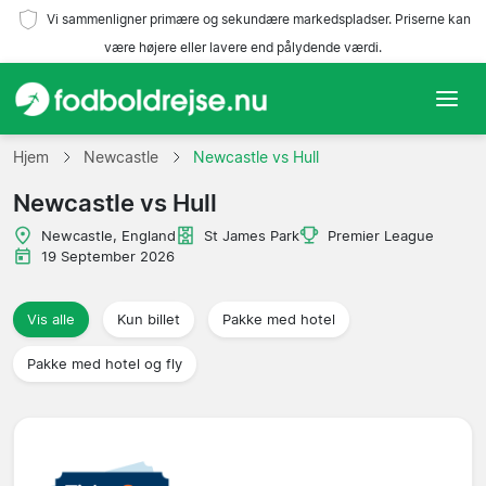
Vi sammenligner primære og sekundære markedspladser. Priserne kan
være højere eller lavere end pålydende værdi.
Hjem
Hjem
Newcastle
Newcastle vs Hull
Newcastle vs Hull
Hold
Newcastle, England
St James Park
Premier League
Ligaer
19 September 2026
Rejsebureauer
Vis alle
Kun billet
Pakke med hotel
Pakke med hotel og fly