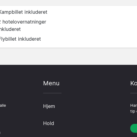
Kampbillet inkluderet
2 hotelovernatninger
inkluderet
Flybillet inkluderet
Menu
Ko
alle
Hjem
Har
tip
Hold
u