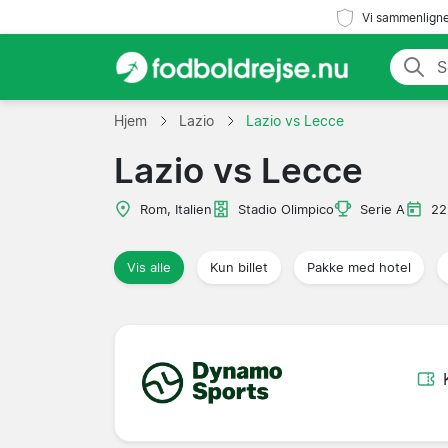
Vi sammenligne
Hjem
Lazio
Lazio vs Lecce
Lazio vs Lecce
Rom, Italien
Stadio Olimpico
Serie A
22
Vis alle
Kun billet
Pakke med hotel