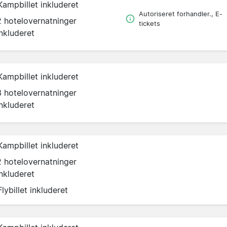
Kampbillet inkluderet
Autoriseret forhandler., E-
2 hotelovernatninger
tickets
inkluderet
Kampbillet inkluderet
3 hotelovernatninger
inkluderet
Kampbillet inkluderet
2 hotelovernatninger
inkluderet
Flybillet inkluderet