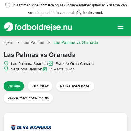
Vi sammenligner primære og sekundære markedspladser. Priserne kan
være højere eller lavere end pålydende værdi.
Hjem
Hjem
Las Palmas
Las Palmas vs Granada
Las Palmas vs Granada
Hold
Las Palmas, Spanien
Estadio Gran Canaria
Ligaer
Segunda Division
7 Marts 2027
Rejsebureauer
Vis alle
Kun billet
Pakke med hotel
Pakke med hotel og fly