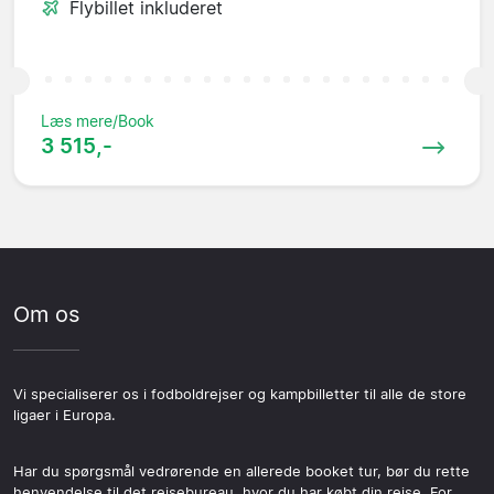
Flybillet inkluderet
Læs mere/Book
3 515,-
Om os
Vi specialiserer os i fodboldrejser og kampbilletter til alle de store
ligaer i Europa.
Har du spørgsmål vedrørende en allerede booket tur, bør du rette
henvendelse til det rejsebureau, hvor du har købt din rejse. For