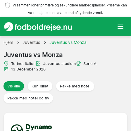
Vi sammenligner primære og sekundære markedspladser. Priserne kan
være højere eller lavere end pålydende værdi.
Hjem
Hjem
Juventus
Juventus vs Monza
Juventus vs Monza
Hold
Torino, Italien
Juventus stadium
Serie A
Ligaer
13 December 2026
Rejsebureauer
Vis alle
Kun billet
Pakke med hotel
Pakke med hotel og fly