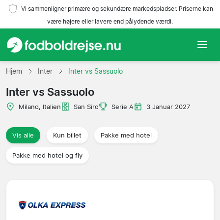
Vi sammenligner primære og sekundære markedspladser. Priserne kan
være højere eller lavere end pålydende værdi.
Hjem
Hjem
Inter
Inter vs Sassuolo
Inter vs Sassuolo
Hold
Milano, Italien
San Siro
Serie A
3 Januar 2027
Ligaer
Vis alle
Kun billet
Pakke med hotel
Rejsebureauer
Pakke med hotel og fly