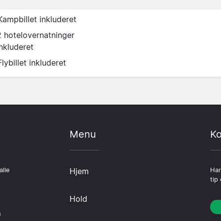
Kampbillet inkluderet
2 hotelovernatninger
inkluderet
Flybillet inkluderet
Menu
Ko
alle
Hjem
Har
tip
Hold
u